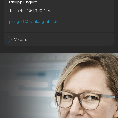
Philipp Engert
Tel.: +49 7361 920-125
p.engert@franke-gmbh.de
V-Card