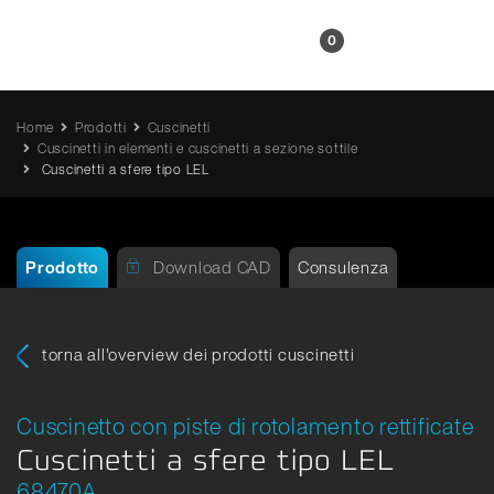
IT
0
Home
Prodotti
Cuscinetti
Cuscinetti in elementi e cuscinetti a sezione sottile
Cuscinetti a sfere tipo LEL
Prodotto
Download CAD
Consulenza
torna all'overview dei prodotti cuscinetti
Cuscinetto con piste di rotolamento rettificate
Cuscinetti a sfere tipo LEL
68470A