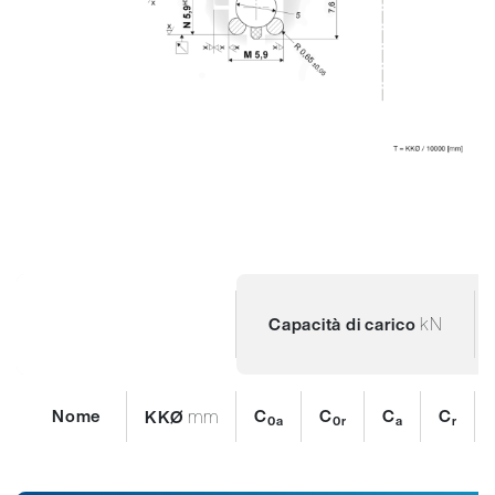
kN
Capacità di carico
Nome
mm
C
C
C
C
KKØ
0a
0r
a
r