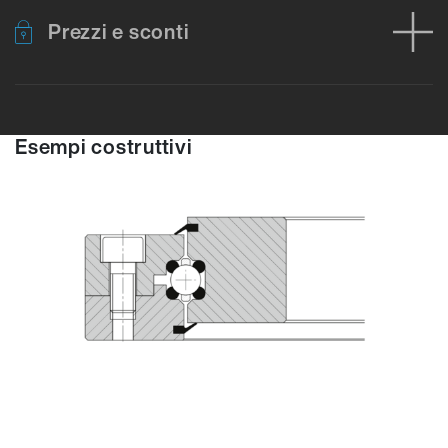
Prezzi e sconti
Esempi costruttivi
Errore durante il caricamento dei dati del prodotto. Riprova.
Nes