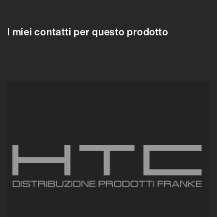
610704
610704
610705
610706
610707
610708
610709
610710
6107
I miei contatti per questo prodotto