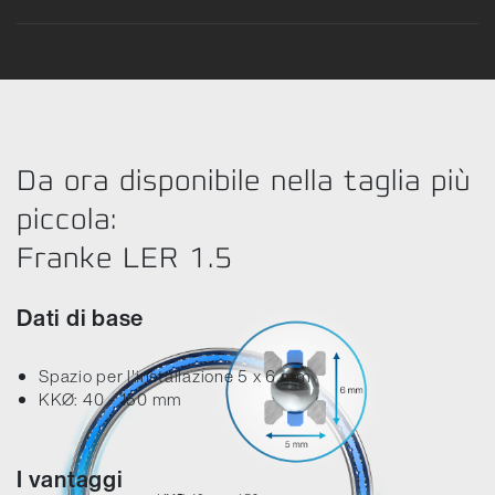
Errore durante il caricamento dei dati del prodotto. Riprova.
Nes
Da ora disponibile nella taglia più
piccola:
Franke LER 1.5
Dati di base
Spazio per l'installazione 5 x 6 mm
KKØ: 40 - 150 mm
I vantaggi