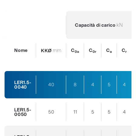
kN
Capacità di carico
Nome
mm
C
C
C
C
KKØ
0a
0r
a
r
LER1.5-
40
8
4
5
4
0040
LER1.5-
50
11
5
5
4
0050