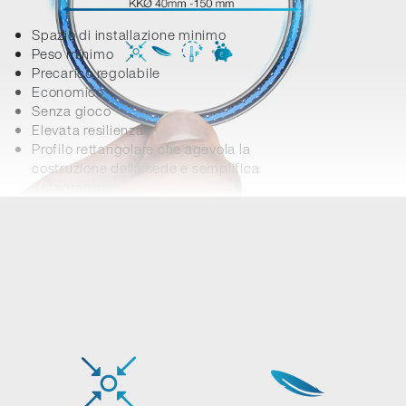
Spazio di installazione minimo
Peso minimo
Precarico regolabile
Economico
Senza gioco
Elevata resilienza
Profilo rettangolare che agevola la
costruzione della sede e semplifica
il montaggio