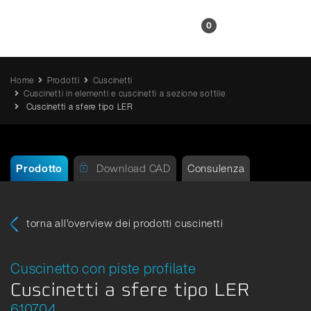
IT
0
Home
Prodotti
Cuscinetti
Cuscinetti in elementi e cuscinetti a sezione sottile
Cuscinetti a sfere tipo LER
Prodotto
Download CAD
Consulenza
torna all'overview dei prodotti cuscinetti
Cuscinetto con piste profilate
Cuscinetti a sfere tipo LER
610704