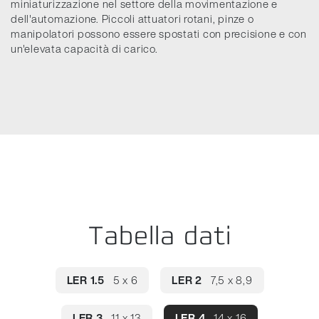
miniaturizzazione nel settore della movimentazione e
dell'automazione. Piccoli attuatori rotani, pinze o
manipolatori possono essere spostati con precisione e con
un'elevata capacità di carico.
Tabella dati
LER 1.5
5 x 6
LER 2
7,5 x 8,9
LER 3
11 x 13
LER 4
14 x 16