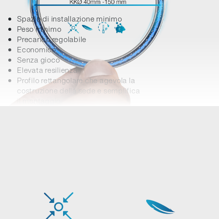
Spazio di installazione minimo
Peso minimo
Precarico regolabile
Economico
Senza gioco
Elevata resilienza
Profilo rettangolare che agevola la
costruzione della sede e semplifica
il montaggio