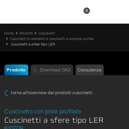
IT
0
Home
Prodotti
Cuscinetti
Cuscinetti in elementi e cuscinetti a sezione sottile
Cuscinetti a sfere tipo LER
Prodotto
Download CAD
Consulenza
torna all'overview dei prodotti cuscinetti
Cuscinetto con piste profilate
Cuscinetti a sfere tipo LER
610708