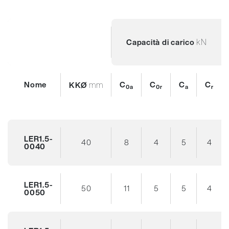
kN
Capacità di carico
Nome
mm
C
C
C
C
KKØ
0a
0r
a
r
LER1.5-
40
8
4
5
4
0040
LER1.5-
50
11
5
5
4
0050