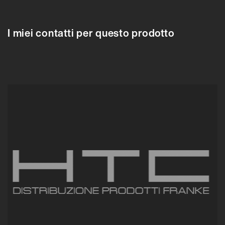
610708
610704
610705
610706
610707
610708
610709
610710
6107
I miei contatti per questo prodotto