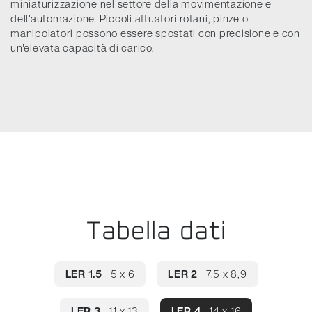
miniaturizzazione nel settore della movimentazione e
dell'automazione. Piccoli attuatori rotani, pinze o
manipolatori possono essere spostati con precisione e con
un'elevata capacità di carico.
Tabella dati
LER 1.5
5 x 6
LER 2
7,5 x 8,9
LER 3
11 x 13
LER 4
14 x 16