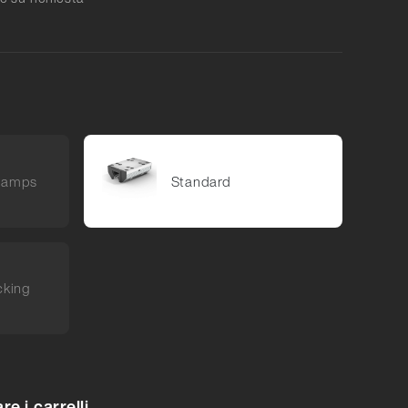
clamps
Standard
cking
e i carrelli