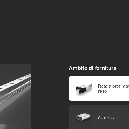
 Manipolazione
ri tessili
ggio
Ambito di fornitura
Rotaia pro­filata
rello
Car­rello