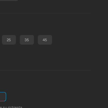
25
35
45
e su richiesta