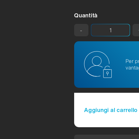
Quantità
-
Per pr
vanta
Aggiungi al carrello