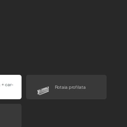
 +​ car­
Rotaia pro­filata