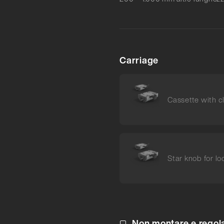
Carriage
Cassette with 
Star knob for lo
Non montare e regolar