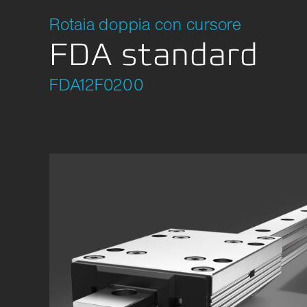
Robot /
Rotaia doppia con cursore
Location Development
Macchina
FDA standard
Etica
Imballa
FDA12F0200