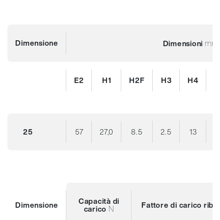
Dimensione
mm
Dimensioni
E2
H1
H2F
H3
H4
L
25
57
27,0
8.5
2.5
13
1
Capacità di
Dimensione
Fattore di carico rib
N
carico