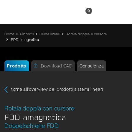
IT
0
Home
Prodotti
Guide lineari
Rotaia doppia e cursore
FDD amagnetica
Prodotto
Download CAD
Consulenza
torna all'overview dei prodotti sistemi lineari
Rotaia doppia con cursore
FDD amagnetica
Doppelschiene FDD