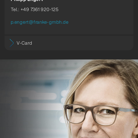
Tel.: +49 7361 920-125
p.engert@franke-gmbh.de
V-Card