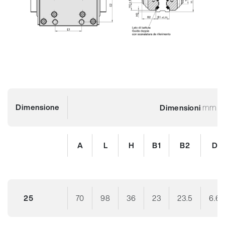
Dimensione
mm
Dimensioni
A
L
H
B1
B2
D
25
70
98
36
23
23.5
6.6