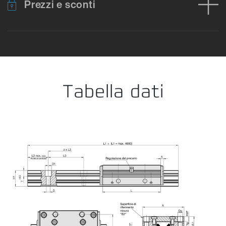
Prezzi e sconti
Errore durante il caricamento dei dati del prodotto. Riprova.
Nes
Tabella dati