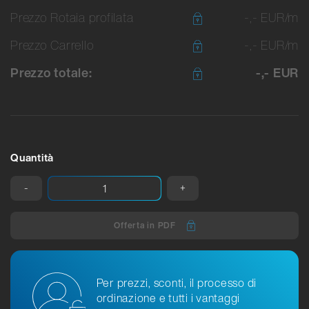
Prezzo Rotaia profilata
-,- EUR/m
Prezzo Carrello
-,- EUR/m
Prezzo totale:
-,- EUR
Quantità
-
+
Offerta in PDF
Per prezzi, sconti, il processo di
ordinazione e tutti i vantaggi