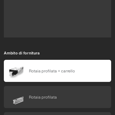
Ambito di fornitura
Rotaia pro­filata +​ car­rello
Rotaia pro­filata