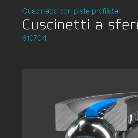
Robot /
Cuscinetto con piste profilate
Location Development
Macchina
Cuscinetti a sfe
Etica
Imballa
610704