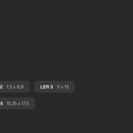
 2
7,5 x 8,9
LER 3
11 x 13
 5
15,75 x 17,5