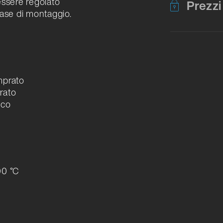
essere regolato
Prezzi
fase di montaggio.
emprato
rato
ico
00 °C