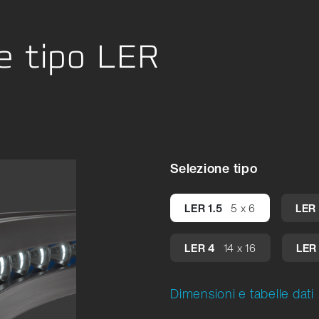
 Manipolazione
ri tessili
re tipo LER
ggio
Selezione tipo
LER 1.5
5 x 6
LER
LER 4
14 x 16
LER
Dimensioni e tabelle dati