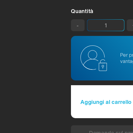
Quantità
-
Per pr
vanta
Aggiungi al carrello
Domanda sul prod