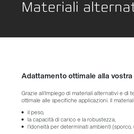
Materiali alternat
Robot /
Location Development
Macchina
Etica
Imballa
Adattamento ottimale alla vostra
Grazie all'impiego di materiali alternativi e d
ottimale alle specifiche applicazioni. Il materi
il peso,
la capacità di carico e la robustezza,
l'idoneità per determinati ambienti (sporco,