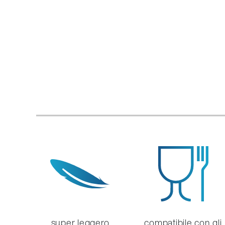
super leggero
compatibile con gli