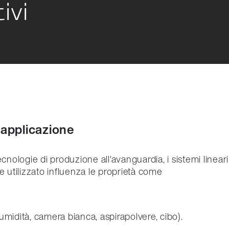
ivi
 Manipolazione
ri tessili
ggio
 applicazione
i tecnologie di produzione all'avanguardia, i sistemi lin
ale utilizzato influenza le proprietà come
 umidità, camera bianca, aspirapolvere, cibo).