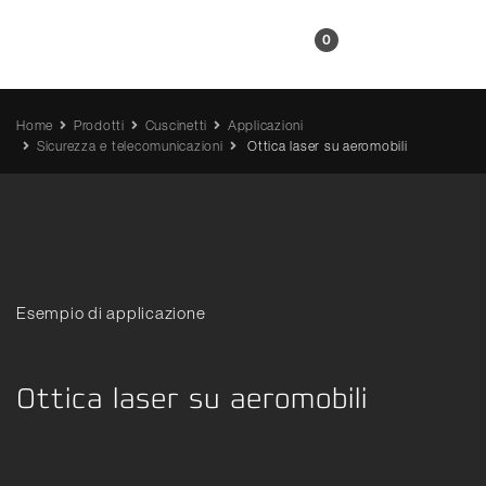
IT
0
Home
Prodotti
Cuscinetti
Applicazioni
Sicurezza e telecomunicazioni
Ottica laser su aeromobili
Esempio di applicazione
Ottica laser su aeromobili