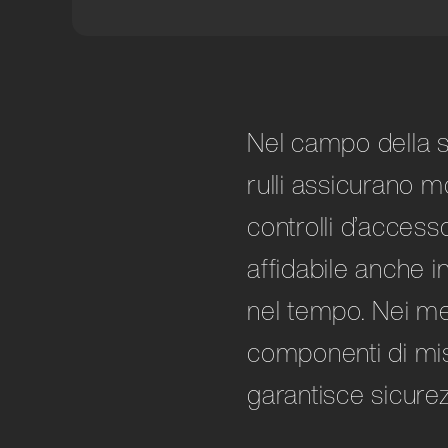
Robot /
Location Development
Macchina
Etica
Imballa
Nel campo della si
rulli assicurano m
controlli d’access
affidabile anche i
nel tempo. Nei mec
componenti di misu
garantisce sicure