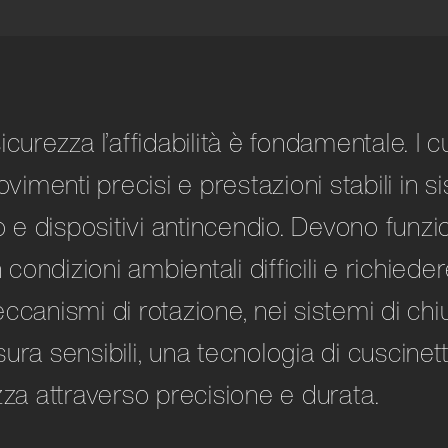
 Manipolazione
ri tessili
ggio
curezza l’affidabilità è fondamentale. I cu
ovimenti precisi e prestazioni stabili in 
o e dispositivi antincendio. Devono funz
n condizioni ambientali difficili e richi
canismi di rotazione, nei sistemi di chi
ra sensibili, una tecnologia di cuscinetti 
zza attraverso precisione e durata.