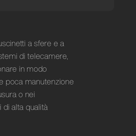
scinetti a sfere e a
sistemi di telecamere,
ionare in modo
edere poca manutenzione
usura o nei
di alta qualità